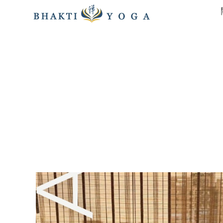
跳
至
主
要
內
容