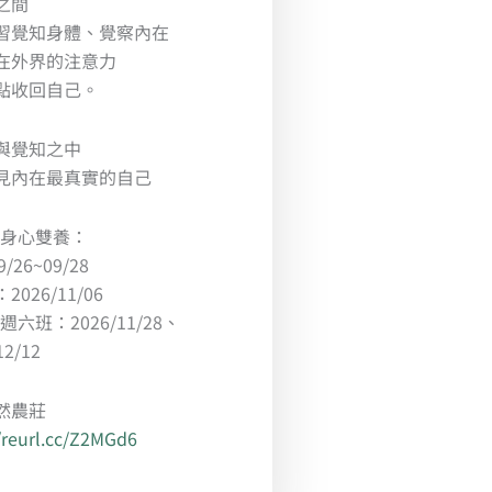
之間
習覺知身體、覺察內在
在外界的注意力
點收回自己。
與覺知之中
見內在最真實的自己
-身心雙養：
9/26~09/28
026/11/06
週六班：2026/11/28、
12/12
然農莊
//reurl.cc/Z2MGd6