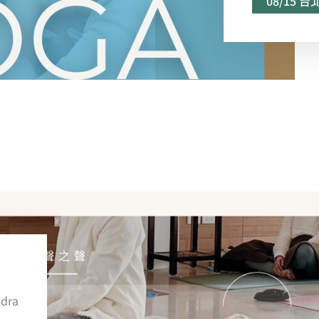
08/15 
dra