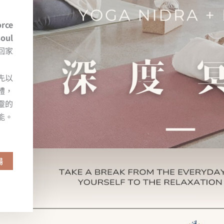
orce
soul
回家
先以
體，
靈的
能。
場