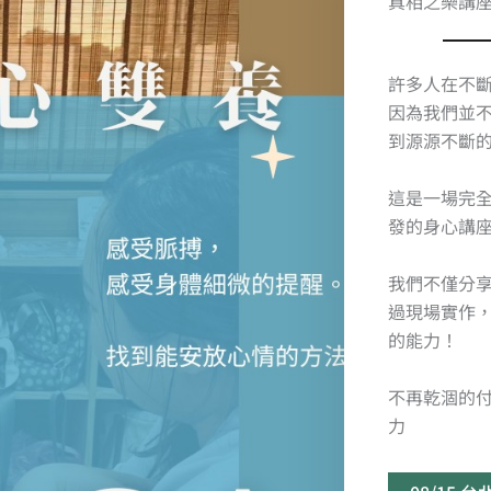
真相之樂講座
許多人在不
因為我們並
到源源不斷
這是一場完
發的身心講
我們不僅分
過現場實作
的能力！
不再乾涸的
力