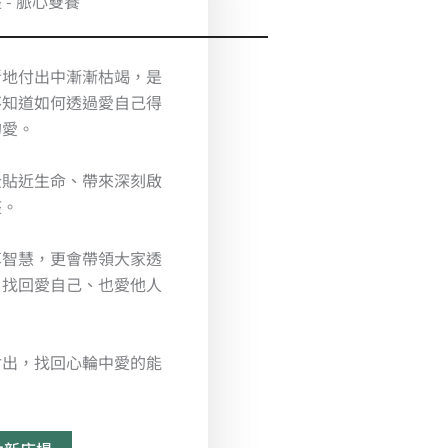
 - 脈心雙養
斷地付出中漸漸枯竭，是
不知道如何透過愛自己得
的愛。
全貼近生命、帶來深刻啟
座。
享智慧，更會帶領大家透
，找回愛自己、也愛他人
付出，找回心輪中愛的能