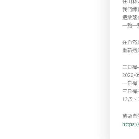
在山林
我們練
把散落
一點一
在自然
重新遇
三日禪
2026/0
一日禪：2
三日禪-
12/5、
苗栗自
https: