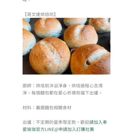
【哥文達烘焙坊】
廚師：烘培前沐浴淨身，烘培過程心念清
淨，每個麵包都在愛心祈禱祝福下出爐。
材料：嚴選麵包相關食材
出爐：不定期的當季限定款。歡迎
請加入奉
愛瑜珈官方LINE@申請加入訂購社團