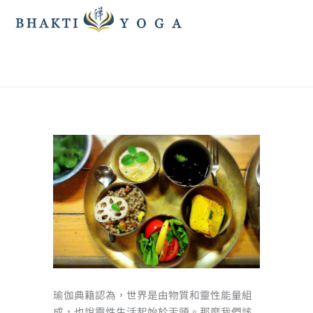
跳
至
主
要
內
容
瑜伽典籍認為，世界是由物質和靈性能量組
成，也說靈性生活起始於舌頭。那麼我們該