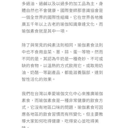
多過油、過鹹以及以過多的加工品為主，身
體自然也不會健康。國際奎師那意識協會是
一個全世界的國際性組織，它在世界各地推
廣五千年以上古老的瑜伽知識韋達文化，而
瑜伽素食就是其中一項。
除了與常見的純素法則相同，瑜伽素食法則
中也不食用韭菜、蔥、蒜、蛋…等物。然而
不同的是，其認為牛奶是一種奇妙、不可或
缺的食物，以溫熱的方式飲用它，或取用奶
油、奶酪…等副產品，都能滋養腦部，達到
智性活化的效果。
我們在台灣以奉愛瑜伽文化中心來推廣瑜伽
素食，而瑜伽素食是一種非常健康的飲食方
式，它沒有地區口味的問題，瑜伽素食可因
應各地區的飲食習慣而有所變化，但主要教
導大家如何吃得健康、吃得安心並吃得美
味。