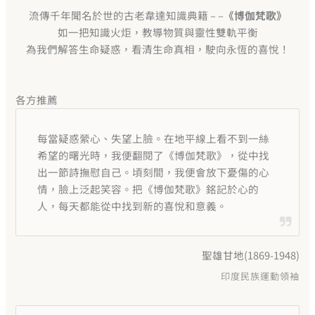
流傳千年聞名於世的古老韋達知識典籍 – –
《博伽梵歌》
如一把知識火炬，教導物質與靈性雙軌平衡
為我們解答生命疑惑，看清生命真相，駛向永恆的喜悅！
各方推薦
每當疑惑縈心、失望上臉。在地平線上看不到一絲
希望的曙光時，我便翻閱了《博伽梵歌》，從中找
出一節詩撫慰自己。頃刻間，我便會放下憂傷的心
情，臉上泛起笑容。把《博伽梵歌》銘記於心的
人，每天都能從中找到新的喜悅和意義。
聖雄甘地(1869-1948)
印度民族運動領袖