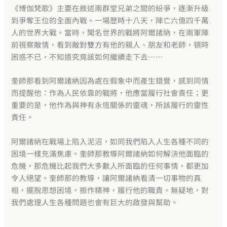
《博伽梵歌》主要在敘述兩群堂兄弟之間的紛爭，逐漸升級
到爭奪王位的全面內戰。一場歷時十八天，陣亡六億四千萬
人的世界大戰。當時，聞名世界的戰將阿爾諸納，在兩軍陣
前視察敵情，看到敵對雙方有他的親人、朋友和老師，頓時
困惑不已，不知道究竟該如何繼續走下去……
奎師那看到阿爾諸納因為處在假象中而產生錯覺，感到同情
而提醒他：作為人民依靠的戰將，他應當履行社會責任；更
重要的是，他作為與神有永恆關係的靈魂，所該履行的靈性
責任。
阿爾諸納在戰場上陷入泥沼，如同我們陷入人生各種不同的
困境一樣充滿焦慮。奎師那教導阿爾諸納如何解決他面臨的
危機，那危機比起我們大多數人所面臨的任何事情，都更加
令人絕望。奎師那的教導，讓阿爾諸納看清一切事物的真
相，擺脫思想困境，振作精神，履行他的職責。無疑地，對
我們處理人生各種問題也會有巨大的啟發與幫助。