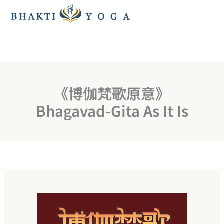
跳
至
主
要
內
容
《博伽梵歌原意》
Bhagavad-Gita As It Is