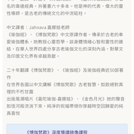
名的韋達經典，共著書六十多本。他是神的代表、偉大的靈
性導師，是古老的傳統文化的中流砥柱。
中文譯者：Jahnava 嘉娜娃老師
《瑜伽經》、《博伽梵歌》中文原譯作者。傳承於古老的奉
愛瑜伽體系，她教授心靈哲學，談身體情緒心智和靈性的連
結，在華人世界四處分享古老瑜伽文化的深刻內涵，對華文
及印度文化界有卓越貢獻。
二十年翻譯《博伽梵歌》、《瑜伽經》及瑜伽經典近50部著
作
在世界各國以中文講解《博伽梵歌》古老智慧，如飲絕對真
理的不朽甘露
出版風潮唱片《曼陀瑜伽-嘉娜娃》、《金色月光》她的聲音
如恆河般流淌下來，純淨的祝福帶領你穿越時空回歸愛的純
真喜悅
《博伽梵歌》深度導讀錄像課程