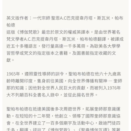
英文版作者：一代宗師 聖恩A.C巴克提韋丹塔‧斯瓦米‧帕布
帕德
這版《博伽梵歌》最忠於原文的權威英譯本，是由世界著名
梵文學者A.C.巴克提韋丹塔．斯瓦米．帕布帕德翻譯，被譯成
近五十多種語言，發行量高達一千多萬冊。為歐美各大學學
習哲學或梵文的指定版本之書籍，及圖書館指定收藏的文
獻。
1965年，遵照靈性導師的訓令，聖帕布帕德在他六十九歲高
齡時離開印度，隻身前往美國，向全世界傳播有關神 — 奎師
那的知識；因他對全世界人民巨大的貢獻，而被列入1976年
大不列顛百科全書名人錄中，並從此揚名世界。
聖帕布帕德在抵達美國後多次周遊世界，拓展奎師那意識運
動。在短短的十二年間，他創立、領導了國際奎師那意識協
會，在全世界建立了一百多個廟宇及活動中心，啟迪門徒四
千多，翻譯、評註了《博伽梵歌》、《聖典博伽瓦譚》等著