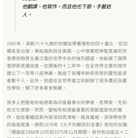
他翻譯、他寫作，而且他也下廚，手藝迷
人。
1965年，高齡六十九歲的他獨自帶著僅有的四十盧比，從加
爾各答出發，乘船遠航前往美國，心中懷著把神聖意識的芳
香帶到物質主義泛濫的世界中去的強烈願望，他創建了國際
奎師那意識協會。在隨後的十二年中，在全世界主要的城市
建立了一百零八座神廟，啟迪了各種年齡和背景的靈性追求
者數千人。此外，他還在全世界建立和創辦了很多農莊及靈
性學校，開了許多素食餐廳。
很多人把聖帕布帕德敬為印度最偉大的學者、哲學家、先知
和文化使節。然而，聖帕布帕德最重要的貢獻還是他的著
作，這些書籍因其內容深刻而清晰，極具權威，深得學術界
的高度敬重。按照1876年《大不列顛百科全書》對他的記載
『通過從1968年10月到1975年11月期間，寫作和出版五十二