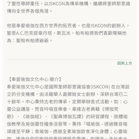
了靈性導師重任，以ISKCON為傳承機構，繼續將奎師那意識
傳向全世界各個角落。
他是奉愛瑜伽在西方世界的拓荒者，也是ISKCON的創辦人，
聖恩A.C.巴克提韋丹塔‧斯瓦米‧帕布帕德我們喜歡暱稱他
為：聖帕布帕德爺爺。
回到上方
【奉愛瑜伽文化中心 簡介】
奉愛瑜伽文化中心是國際奎師那意識協會(ISKCON) 在台灣設
立的分支機構，由法籍華人嘉娜娃女士創辦，深耕台灣已二
十餘年。中心秉持古老的傳承，定期舉辦各式活動，如：心
靈公益講座、梵音吟唱音樂會，韋達古老典籍《博伽梵
歌》、《瑜伽經》、《聖典博伽瓦譚》的研習課程、肢體瑜
伽教學及瑜伽靈性糧食派發等。秉持「唱瑜伽 – 透過聲音唱
頌達至平靜；食瑜伽 – 透過全素瑜伽飲食淨化身體；心靈瑜
伽 – 透過自我探索與經典研讀照見靈魂」的理念，為社會大