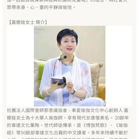
眾帶來身、心、靈的平靜與愉悅。
【嘉娜娃女士 簡介】
社團法人國際奎師那意識協會 – 奉愛瑜伽文化中心創辦人 嘉
娜娃女士為十大華人瑜伽師，享有現代女唐僧美名。 20餘年
的韋達文化薰陶，世代師徒傳承，是《博伽梵歌》、《瑜伽
經》等50餘部韋達文化古籍的中文譯者。多年來持續不斷於