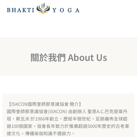
跳
至
主
要
內
容
關於我們 About Us
【ISKCON國際奎師那意識協會 簡介】
國際奎師那意識協會(ISKCON) 由創辦人 聖恩A.C.巴克提韋丹
塔‧斯瓦米 於1966年創立，歷經半個世紀，足跡遍佈全球超
過100個國家。協會長年致力於推廣超過5000年歷史的古老韋
達文化，傳播瑜伽知識不遺餘力。