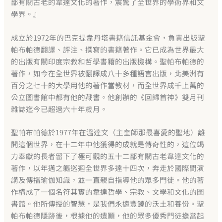
部有關古老的韋達文化的著作，震驚了全世界的學術界和文
學界。』
成立於1972年的巴克提韋丹塔書籍信託基金會，負責出版聖
帕布帕德翻譯、評注、撰寫的書籍著作。它已成為世界最大
的出版有關印度宗教和哲學書籍的出版機構。聖帕布帕德的
著作，如今在全世界被翻譯成八十多種語言出版，北美洲有
百分之七十的大學用他的著作當教材，而全世界成千上萬的
公立圖書館中都有他的藏書。他創辦的《回歸首神》雙月刊
雜誌迄今已超過六十年歲月。
聖帕布帕德於1977年在溫達文（主奎師那最喜愛的聖地）離
開這個世界，在十二年中他獲得的成就是傳奇性的，這位竭
力奉獻的長者留下了極可觀的五十二部有關古老韋達文化的
著作，以年邁之軀巡迴全世界多達十四次，奔走於國際間演
講及傳播瑜伽知識，並一直親自指導他的眾多門徒。他的著
作構成了一個名符其實的韋達哲學、宗教、文學和文化的圖
書館。他所傳授的智慧，是我們永遠豐饒的沃土和養份。聖
帕布帕德隱跡後，根據他的遺願，他的眾多優秀門徒擔當起