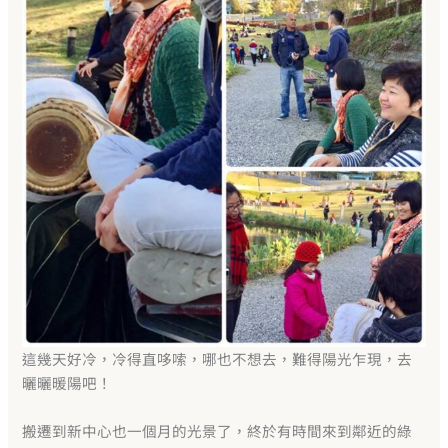
這幾天好冷，冷得直哆嗦，哪也不想去，難得陽光乍現，去
曬曬暖陽吧！
搬遷到新中心也一個月的光景了，終於有時間來到鄰近的綠