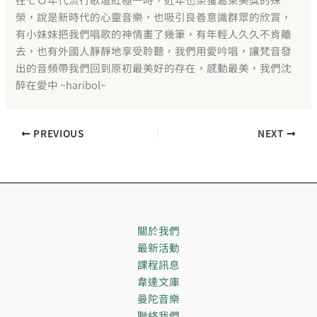
榮，說是新時代的心靈音樂，也吸引良善意識群眾的
欣賞，
有小妹妹把我們唱歌的神情畫了幾筆，有年輕人久久
不肯離
去，也有外國人靜靜地享受聆聽，我們用愛吟唱，讓
梵音發
出的音頻帶我們回到原初最美好的存在，感動最美，
我們沈
醉在愛中 ~haribol~
PREVIOUS
NEXT
關於我們
最新活動
課程訊息
韋達文庫
曼陀音樂
聯絡我們