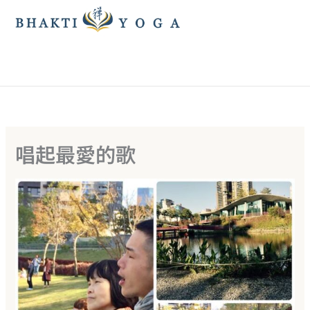
跳
至
主
要
內
容
唱起最愛的歌