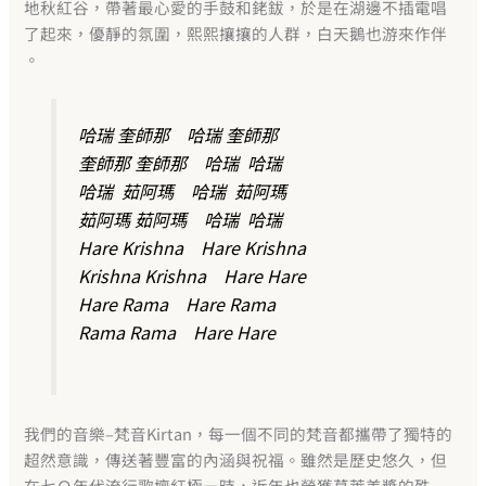
地秋紅谷，帶著最心愛的手鼓和銠鈸，於是在湖邊不插電唱
了起來，優靜的氛圍，熙熙攘攘的人群，白天鵝也游來作伴
。
哈瑞 奎師那 哈瑞 奎師那
奎師那 奎師那 哈瑞 哈瑞
哈瑞 茹阿瑪 哈瑞 茹阿瑪
茹阿瑪 茹阿瑪 哈瑞 哈瑞
Hare Krishna Hare Krishna
Krishna Krishna Hare Hare
Hare Rama Hare Rama
Rama Rama Hare Hare
我們的音樂–梵音Kirtan，每一個不同的梵音都攜帶了獨特的
超然意識，傳送著豐富的內涵與祝福。雖然是歷史
悠久，但
在七Ｏ年代流行歌壇紅極一時，近年也榮獲葛萊美
獎的殊