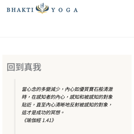
跳
至
主
要
內
容
回到真我
當心念的多變減少，內心如優質寶石般清澈
時，在感知者的內心，感知和被感知的對象
貼近，直至內心清晰地反射被感知的對象，
這才是成功的冥想。
《瑜伽經 1.41》