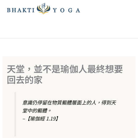
跳
至
主
要
內
容
天堂，並不是瑜伽人最終想要
回去的家
意識仍停留在物質軀體層面上的人，得到天
堂中的軀體。
–【瑜伽經 1.19】