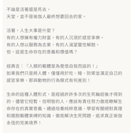
不論是活著還是死去，
天堂，並不是瑜伽人最終想要回去的家。
活著，人生大事是什麼？
有的人想擁有權力財富，有的人沉溺於感官享樂。
有的人想以服務為志業，有的人渴望靈性解脱。
但，這是生命存在的意義和價值嗎？
經典言：『人類的軀體是為覺悟自我而設的！』
如果我們只是將人體，僅僅用於吃、睡、防禦並滿足自己的
感官享樂，那與動物的行為模式有何差別！
生命的這種人體形式，是經過許許多次的生死輪迴後才得到
的，儘管它短暫，但明智的人，應該有責任努力徹底瞭解生
命存在的真實意義。通過培養純粹意識、學習有關絕對真理
和擺脱軀體束縛的知識，徹底解決生死問題、追求真正瑜伽
永恆的完美境界！