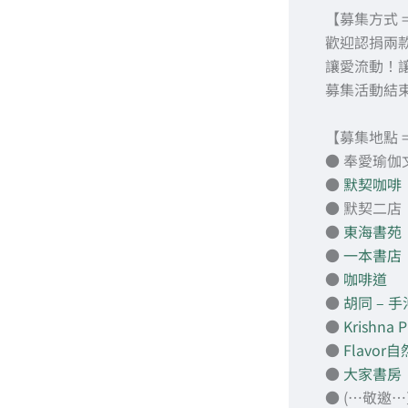
【募集方式 
歡迎認捐兩款
讓愛流動！
募集活動結
【募集地點 
● 奉愛瑜
●
默契咖啡
● 默契二店
●
東海書苑
●
一本書店
●
咖啡道
●
胡同 – 
●
Krishn
●
Flavor
●
大家書房
● (…敬邀