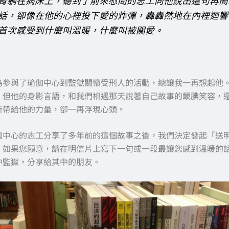
腎躺在病床上，聽到了前來慰問的志工向他說出這句再簡
話，卻像在他的心裡投下愛的炸彈，轟轟然地在內裡迴響
首次感受到什麼叫溫暖，什麼叫被關愛。
為參與了瑜伽中心到監獄關懷受刑人的活動，總讓我一再想起他
，但他的身影言語，和我們相遇那天說著自己故事的靦腆笑容，
所帶給他的力量，卻一再浮現心頭。
伽中心的志工分享了多年前的這個故事之後，我們決定發起「送
。如果您願意，請在明信片上寫下一句或一段最讓您感到溫暖的
中監獄，分享給其中的朋友。