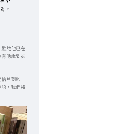
單不
著，
。雖然他已在
還有他說到被
明信片到監
話語，我們將