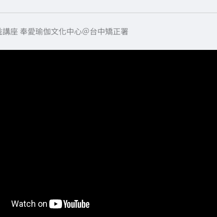
益講座 奉愛瑜伽文化中心＠台中矯正署