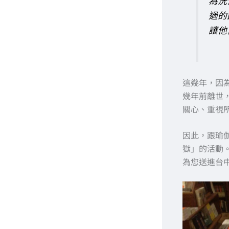
為洗
過的
讓他
這幾年，因
幾年前離世
關心、重視
因此，跟瑜
獄」的活動
為您送進台