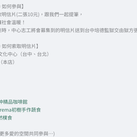
= 如何參與】
明信片(二張10元)，跟我們一起提筆，
讓社會溫暖！
束時，中心志工將會募集到的明信片送到台中培德監獄交由獄方
= 如何索取明信片】
伽文化中心（台中、台北）
（本店）
手沖精品咖啡館
a Prema初樹手作蔬食
自然樸食
…更多愛的空間共同參與…)