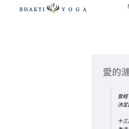
跳
至
主
要
內
容
愛的
曾經
決定
十三