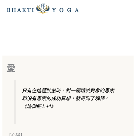
跳
至
主
要
內
容
愛
只有在這種狀態時，對一個精微對象的思索
和沒有思索的成功冥想，就得到了解釋。
《瑜伽經1.44》
【心得】