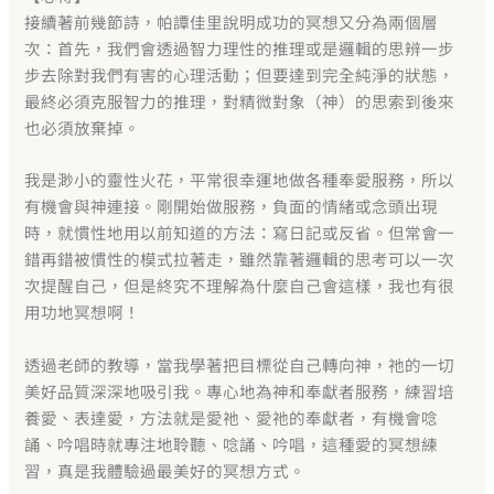
接續著前幾節詩，帕譚佳里說明成功的冥想又分為兩個層
次：首先，我們會透過智力理性的推理或是邏輯的思辨一步
步去除對我們有害的心理活動；但要達到完全純淨的狀態，
最終必須克服智力的推理，對精微對象（神）的思索到後來
也必須放棄掉。
我是渺小的靈性火花，平常很幸運地做各種奉愛服務，所以
有機會與神連接。剛開始做服務，負面的情緒或念頭出現
時，就慣性地用以前知道的方法：寫日記或反省。但常會一
錯再錯被慣性的模式拉著走，雖然靠著邏輯的思考可以一次
次提醒自己，但是終究不理解為什麼自己會這樣，我也有很
用功地冥想啊！
透過老師的教導，當我學著把目標從自己轉向神，祂的一切
美好品質深深地吸引我。專心地為神和奉獻者服務，練習培
養愛、表達愛，方法就是愛祂、愛祂的奉獻者，有機會唸
誦、吟唱時就專注地聆聽、唸誦、吟唱，這種愛的冥想練
習，真是我體驗過最美好的冥想方式。