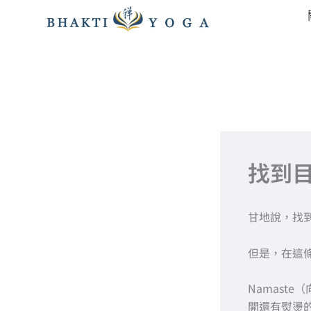
跳
至
主
要
內
容
找到
甘地說，找
但是，在這
Namast
開還有熨燙