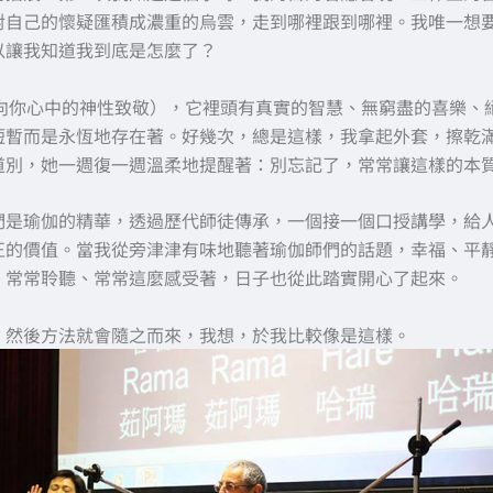
對自己的懷疑匯積成濃重的烏雲，走到哪裡跟到哪裡。我唯一想
以讓我知道我到底是怎麼了？
e（向你心中的神性致敬），它裡頭有真實的智慧、無窮盡的喜樂、
短暫而是永恆地存在著。好幾次，總是這樣，我拿起外套，擦乾
道別，她一週復一週溫柔地提醒著：別忘記了，常常讓這樣的本
們是瑜伽的精華，透過歷代師徒傳承，一個接一個口授講學，給
正的價值。當我從旁津津有味地聽著瑜伽師們的話題，幸福、平
，常常聆聽、常常這麼感受著，日子也從此踏實開心了起來。
，然後方法就會隨之而來，我想，於我比較像是這樣。