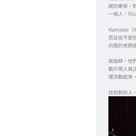
感的牽掛、
一個人，可
Namast
而且從不是
向我的老師
瑜伽師，他
動示現人真
裡流動起來
找到對的人