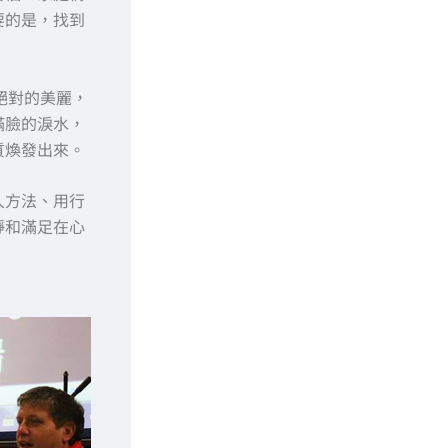
要的是，找到
絕對的美麗，
滿臉的淚水，
質煥發出來。
人方法、用行
靜和滿足在心