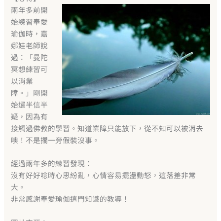
兩年多前開
始練習奉愛
瑜伽時，嘉
娜娃老師說
過：「曼陀
冥想練習可
以消業
障。」剛開
始還半信半
疑，因為有
接觸過佛教的學習。知道業障只能放下，從不知可以被消去
噢！不是擱一旁假裝沒事。
經過兩年多的練習發現：
沒有好好唸時心思紛亂，心情容易擺盪動怒，這落差非常
大。
非常感謝奉愛瑜伽這門知識的教導！