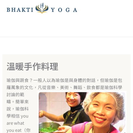
跳
至
主
要
內
容
溫暖手作料理
瑜伽與蔬食？一般人以為瑜伽是與身體的對話，但瑜伽是包
羅萬象的文化，
凡從音樂、美術、舞蹈、飲食都是瑜伽科學
討論的範
疇。簡單來
說，瑜伽科
學相信 you
are what
you eat（你