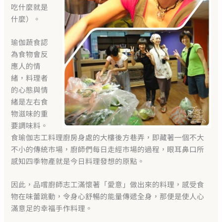
吃什麼就是
什麼）。
瑜伽蔬食認
為食物會反
應人的情
緒，料理者
的心態與情
緒是左右食
物滋味的重
要調味料。
食瑜伽志工料理廚房身處的大樓後方巷弄，即藏著一個不大
不小的傳統市場，廚師們每日走經市場的過程，眼耳鼻口所
感知四季物產就是今日料理發想的原點。
因此，品嚐廚師志工滿懷著「愛意」做出來的料理，感受食
物在味蕾跳動，令身心舒暢的能量傳遞全身，那便是使人心
滿意足的幸福手作料理。