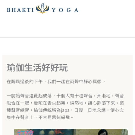
跳
至
主
要
內
容
瑜伽生活好好玩
在颱風過後的下午，我們一起在雨聲中靜心冥想。
一開始聲音還此起彼落，十個人有十種聲音，漸漸地，聲音
融合在一起，曼陀在舌尖起舞，純然地，讓心靜落下來。這
種聲音練習，瑜伽傳統稱為japa，日復一日地念誦，使心念
集中在聲音上，不容易思緒紛飛。