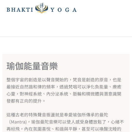
跳
至
主
要
內
容
瑜伽能量音樂
整個宇宙的創造是以聲音開始的，梵音是創造的原音，也是
最接近自然諧和律的頻率，透過梵唱可以淨化負能量、療癒
心靈，對神經系統、內分泌系統、脈輪和精微體與潛意識開
發都有正向的提升。
這種古老的特殊聲音振盪就是奉愛瑜伽所傳承的曼陀
（Mantra)，瑜伽曼陀音樂可以使人感受身體放鬆了，心緒不
再紛飛，內在氛圍喜悅、和諧與平靜，甚至可以喚醒沈睡的