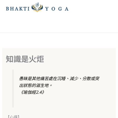
跳
至
主
要
內
容
知識是火炬
愚昧是其他痛苦處在沉睡、減少、分散或突
出狀態的滋生地。
《瑜伽經2.4》
【心得】