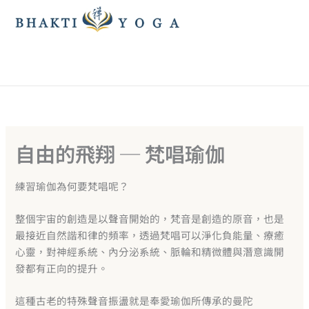
跳
至
主
要
內
容
自由的飛翔 ─ 梵唱瑜伽
練習瑜伽為何要梵唱呢？
整個宇宙的創造是以聲音開始的，梵音是創造的原音，也是
最接近自然諧和律的頻率，透過梵唱可以淨化負能量、療癒
心靈，對神經系統、內分泌系統、脈輪和精微體與潛意識開
發都有正向的提升。
這種古老的特殊聲音振盪就是奉愛瑜伽所傳承的曼陀