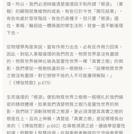
環。所以，我們必須辨識清楚循環因子和所謂「根源」（業
報）的顯現就像植物的成長，有些已於今世「開花結果」，
有些尚處於發芽階段，有些仍是種子，但只要「根源」還
在，業報／輪迴這一體兩面的孿生法則，就會一直不斷循環
下去。
從物理學角度來說，當有作用力出去，必有反作用力回來，
因此，對陷入業報循環的我們而言，物質世界是沒有盡頭
的。物質世界被神比喻為是靈性世界一棵「真實之樹」的倒
影，我們便從一根樹枝盪到另一根樹枝－－「這棵物質世界
之樹沒有盡頭，對它戀戀不捨的人不可能獲得解脫。」
（《博伽梵歌》p.679）
生死循環的「根源」便如物質世界之樹根一般穩扎於我們縝
密的精微體裡，如果我們清楚物質之樹乃是靈性世界的倒
影，我們除了須斬除物質之根源，更必須清楚其真實之樹的
根是在上，且向上伸展，清楚這「真實之樹」是從哪裡長出
來的（《博伽梵歌》p.682）在尋根溯源之途，通過學習靈性
知識，聆聽聖人智慧話語，在與奉獻者聯誼的交流與奉愛服