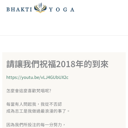
跳
至
主
要
內
容
請讓我們祝福2018年的到來
https://youtu.be/vLJ4GUbUX2c
怎麼會這麼喜歡梵唱呢?
每當有人問起我，我從不否認
成為志工是我做過最浪漫的事了。
因為我們所投注的每一分努力，