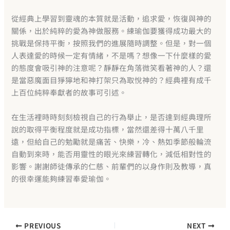
從經典上學習到靈魂的本質就是活動，追求愛，恢復與神的
關係，出於純粹的愛為神做服務。練瑜伽要獲得成功最大的
挑戰是保持平衡，按照我們的進展隨時調整。但是，對一個
人表達愛的時候一定有情緒，不是嗎？想像一下什麼樣的愛
的態度會吸引神的注意呢？靜靜在角落微笑看著神的人？還
是當惡魔面目猙獰地和神打架只為取悅神的？經典裡有成千
上百位純粹奉獻者的故事可引述。
在生活裡時時刻刻檢視自己的行為舉止，是否達到經典理所
說的取得平衡程度就是成功指標，當然還差得十萬八千里
遠，但給自己的勉勵就是痛苦、快樂，冷、熱如季節般輪流
自動到來時，能否用靈性的眼光來練習轉化，減低相對性的
影響。謝謝師徒傳承的仁慈、前輩們的以身作則及教導，真
的很幸運能夠練習奉愛瑜伽。
PREVIOUS
NEXT