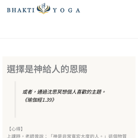
跳
至
主
要
內
容
選擇是神給人的恩賜
或者，通過沈思冥想個人喜歡的主題。
《瑜伽經1.39》
【心得】
上課時，老師曾說：「神是非常寬宏大度的人。」這個物質