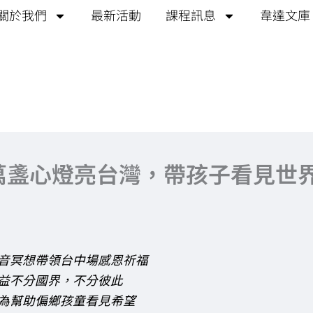
關於我們
最新活動
課程訊息
韋達文庫
9萬盞心燈亮台灣，帶孩子看見世
音冥想帶領台中場感恩祈福
益不分國界，不分彼此
為幫助偏鄉孩童看見希望