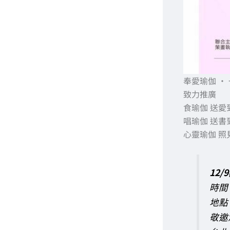
奉愛瑜伽 ·
致力推廣
食瑜伽 送愛
唱瑜伽 送書
心靈瑜伽 
12
時間：
地點
敬邀