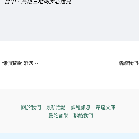
、台中、高雄三地同步心燈亮
–QA–【經典導讀】博伽梵歌 帶您認識自我
請讓我們
關於我們
最新活動
課程訊息
韋達文庫
曼陀音樂
聯絡我們