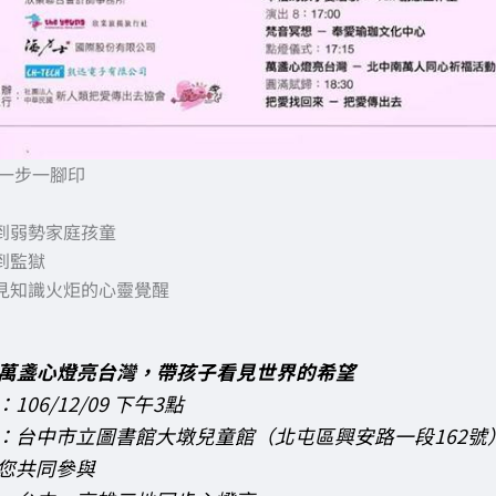
 一步一腳印
到弱勢家庭孩童
到監獄
照見知識火炬的心靈覺醒
/9萬盞心燈亮台灣，帶孩子看見世界的希望
106/12/09 下午3點
：台中市立圖書館大墩兒童館（北屯區興安路一段162號
您共同參與