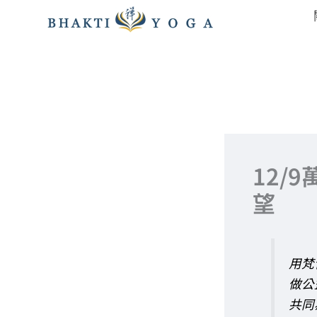
跳
至
主
要
內
容
12/
望
用梵
做公
共同