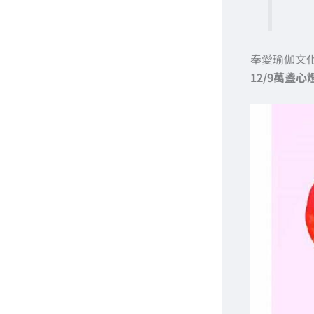
奉愛瑜伽文
12/9萬盞