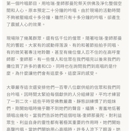
第一個吟唱節目，用哈瑞-奎師那曼陀祭天供佛及淨化整個空
間和人心。原本預定二十分鐘的吟唱，由於現場的活動時間
不夠被壓縮成十多分鐘，雖然只有十多分鐘的吟唱，卻產生
了震撼人心的效果。
現場除了幾萬群眾，還有伍千位的僧眾，隨著哈瑞-奎師那曼
陀的響起，大家有的感動得落淚、有的和著節拍拍手同唱、
有的微笑著專注地聆聽，甚至有幾位僧人忍不住的在高呼奎
師那、奎師那。有一些僧人和信眾在我們唱完以後來我們的
攤位買了許多的書和CD，同時也在詢問我們到底唱的是什
麼，為什麼讓他們會有這麼多，這麼深的感受。
大華嚴寺這次還安排他們一百零八位獻供組的信眾和我們同
台吟唱，因時間太緊迫每個獻供的人分組練習，平均才練習
了一到二次。這些平時受佛教嚴肅、靜態訓練慣了的姐妹
們，剛開始唱時幾乎聽不到她們的聲音，緬腆、害羞地低著
頭唱出幾句。當我們告訴她們這個哈瑞-奎師那曼陀，對利益
眾生、利益自身的靈性都有著極其重要的作用時，她們開始
高聲吟唱。當她們開始用心高唱時，許多人流下了眼淚，她