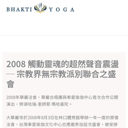
跳
至
主
要
內
容
2008 觸動靈魂的超然聲音震盪
─ 宗教界無宗教派別聯合之盛
會
2008年華嚴法會，華嚴合唱團與奉愛瑜伽中心首次合作公開
演出，齊頌哈瑞-奎師那 瑪哈曼陀。
大華嚴寺於2008年8月3日在林口體育館舉辦一年一度的齋僧
法會，台灣奉愛瑜伽文化中心也應邀參加這次盛會，被安排