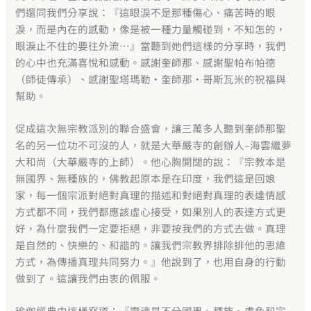
們還同我們分享說：『這眼淚不是那種傷心、痛苦時的眼
淚，而是內在的感動，像是被一種力量觸碰到，不知怎的，
眼淚止不住的要往外流…』當聽到她們這樣的分享時，我們
的心中也充滿喜悅和感動。感謝奎師那、感謝聖帕布帕德
（師徒傳承）、感謝聖塔瑪勒·奎師那·哥斯瓦米的祝福與
幫助。
促成這次無宗教派別的聯合盛會，讓三萬多人聽到奎師那聖
名的另一位功不可沒的人，就是大華嚴寺的創辦人–海雲繼夢
大和尚（大華嚴寺的上師）。他心胸開闊的說：『宗教本是
無國界、無種族的，佛教起原本是在印度，我們這是回娘
家，每一個宗派對絕對真理的描述和對絕對真理的表達情感
方式都不同，我們都應該虛心接受，如果別人的表達方式更
好，為什麼我們一定要拒絕，非要按我們的方式去做。真理
是自然的、快樂的、和諧的。讓我們宗教界排除排他的思維
方式，為傳播真理共同努力。』他說到了，也用自身的行動
做到了。這讓我們由衷的佩服。
瑜伽經典中這樣寫道：『靈魂是不分國界、種族、膚色和宗