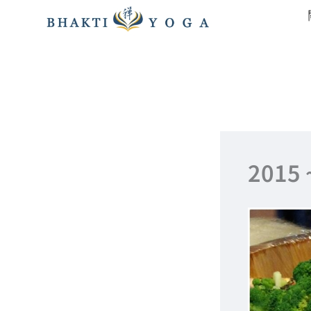
跳
至
主
要
內
容
2015 