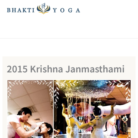
跳
至
主
要
內
容
2015 Krishna Janmasthami