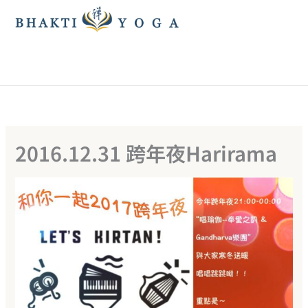
跳
至
主
要
內
容
2016.12.31 跨年夜Harirama