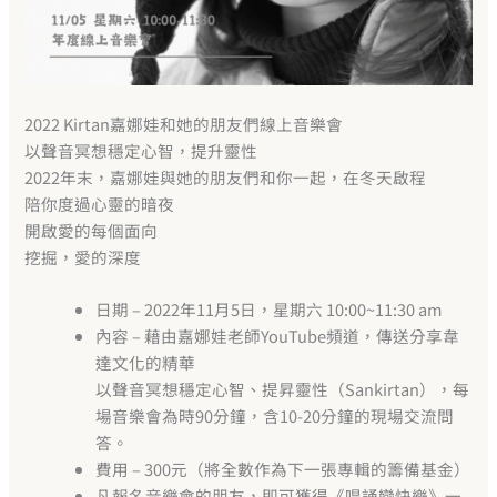
2022 Kirtan嘉娜娃和她的朋友們線上音樂會
以聲音冥想穩定心智，提升靈性
2022年末，嘉娜娃與她的朋友們和你一起，在冬天啟程
陪你度過心靈的暗夜
開啟愛的每個面向
挖掘，愛的深度
日期 – 2022年11月5日，星期六 10:00~11:30 am
內容 – 藉由嘉娜娃老師YouTube頻道，傳送分享韋
達文化的精華
以聲音冥想穩定心智、提昇靈性（Sankirtan），每
場音樂會為時90分鐘，含10-20分鐘的現場交流問
答。
費用 – 300元（將全數作為下一張專輯的籌備基金）
凡報名音樂會的朋友，即可獲得《唱誦變快樂》一