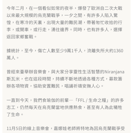
今年二月，在一個看似如常的夜半，爆發了歐洲自二次大戰
以來最大規模的烏克蘭戰爭，一夕之間，有許多人陷入驚
惶，在寒冷的天裏，出現大量的難民潮，帶著匆忙收拾的行
李，或開車，或行走，湧往邊界。同時，也有許多人，選擇
返回家鄉奮戰。
據統計，至今，傷亡人數至少9萬1千人，流離失所大約1360
萬人。
曾經來臺舉辦音樂會，與大家分享靈性生活智慧的Niranjana
斯瓦米，也在這段時間，持續不斷地透過各種方式，募款籌
辦各項物資，協助安置難民，唱誦祈禱安撫人心。
一直到今天，我們食瑜伽的前輩—「FFL / 生命之糧」的許多
志工，仍然每天在烏克蘭當地供應熱食，甚至有人為此犧牲
了生命。
11月5日的線上音樂會，嘉娜娃老師將特地為因烏克蘭戰爭受