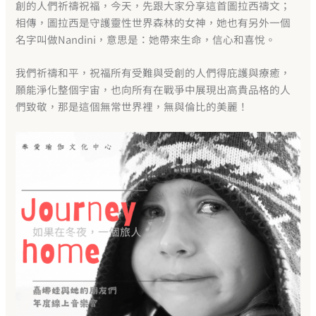
創的人們祈禱祝福，今天，先跟大家分享這首圖拉西禱文；
相傳，圖拉西是守護靈性世界森林的女神，她也有另外一個
名字叫做Nandini，意思是：她帶來生命，信心和喜悅。
我們祈禱和平，祝福所有受難與受創的人們得庇護與療癒，
願能淨化整個宇宙，也向所有在戰爭中展現出高貴品格的人
們致敬，那是這個無常世界裡，無與倫比的美麗！