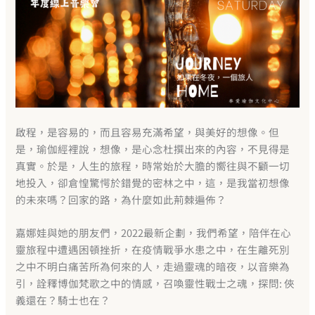
啟程，是容易的，而且容易充滿希望，與美好的想像。但
是，瑜伽經裡說，想像，是心念杜撰出來的內容，不見得是
真實。於是，人生的旅程，時常始於大膽的嚮往與不顧一切
地投入，卻倉惶驚愕於錯覺的密林之中，這，是我當初想像
的未來嗎？回家的路，為什麼如此荊棘遍佈？
嘉娜娃與她的朋友們，2022最新企劃，我們希望，陪伴在心
靈旅程中遭遇困頓挫折，在疫情戰爭水患之中，在生離死別
之中不明白痛苦所為何來的人，走過靈魂的暗夜，以音樂為
引，詮釋博伽梵歌之中的情感，召喚靈性戰士之魂，探問: 俠
義還在？騎士也在？