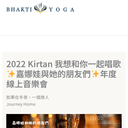
跳
至
主
要
內
容
2022 Kirtan 我想和你一起唱歌
嘉娜娃與她的朋友們
年度
線上音樂會
如果在冬夜，一個旅人
Journey Home