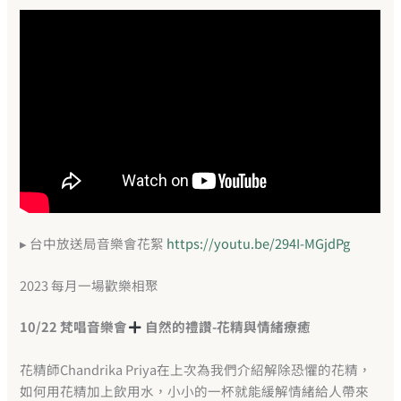
▸ 台中放送局音樂會花絮
https://youtu.be/294I-MGjdPg
2023 每月一場歡樂相聚
10/22 梵唱音樂會
自然的禮讚-花精與情緒療癒
花精師Chandrika Priya在上次為我們介紹解除恐懼的花精，
如何用花精加上飲用水，小小的一杯就能緩解情緒給人帶來