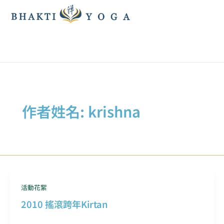
跳
至
主
要
內
容
作者姓名: krishna
活動花絮
2010 搖滾跨年Kirtan