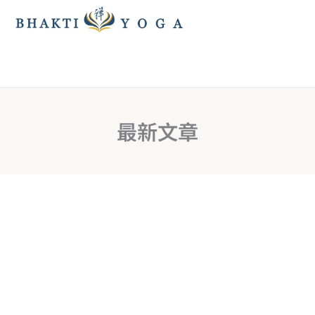
跳
至
主
要
內
容
最新文章