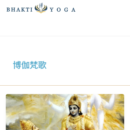
跳
至
主
要
內
容
博伽梵歌