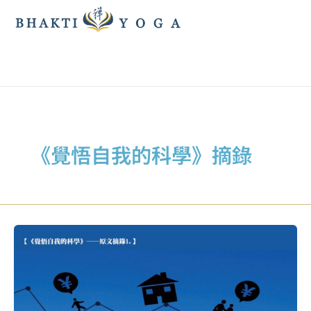
跳
至
主
要
內
容
《覺悟自我的科學》摘錄