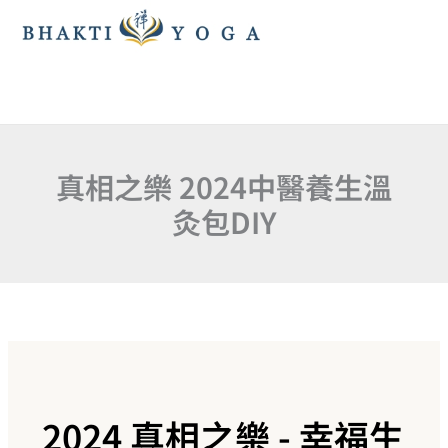
跳
至
主
要
內
容
真相之樂 2024中醫養生溫
灸包DIY
2024 真相之樂 - 幸福生