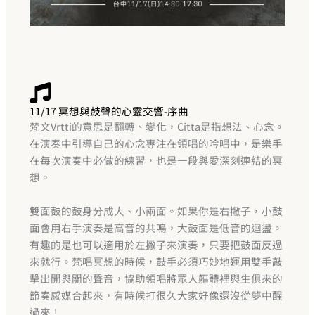
11/17 冥想與鼓聲的心靈交響-序曲
梵文Vrtti的意思是翻轉、變化，Citta是指想法、心念。
在演奏中引導自己的心念專注在領唱的吟唱中，是樂手
在每次演奏中必做的練習，也是一段與愛深刻連結的冥
想。
雙面鼓的鼓身分成大、小兩面。如果你是右撇子，小鼓
面會用右手演奏是高音的共鳴，大鼓面是低音的迴盪。
有趣的是也可以適用於左撇子來演奏，只要把鼓面反過
來就行。梵唱冥想的時候，鼓手必須巧妙地運用雙手敲
擊出開與關的聲音，協助領唱將眾人軀體裡與生俱來的
節奏感媒合起來，有時候打很久大家好像還沒從夢中醒
過來！