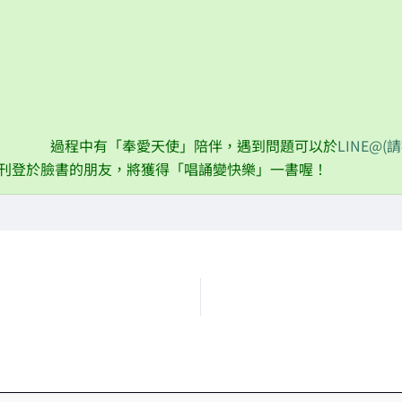
10/23 霜降篇：預防流感
11/07 立冬篇：穩定情緒
11/22 小雪篇
12/07 大雪篇：內心平靜
過程中有「奉愛天使」陪伴，遇到問題可以於
LINE@(
刊登於臉書的朋友，將獲得「唱誦變快樂」一書喔！