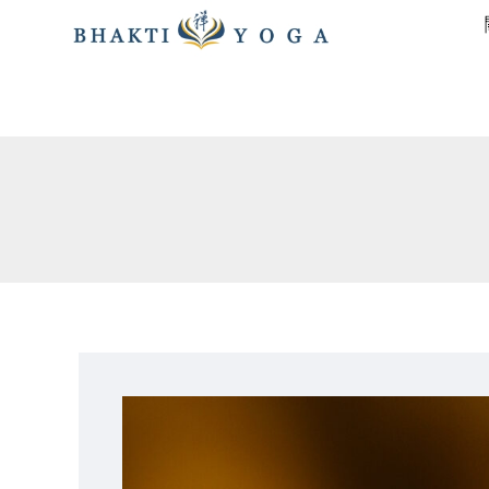
跳
至
主
要
內
容