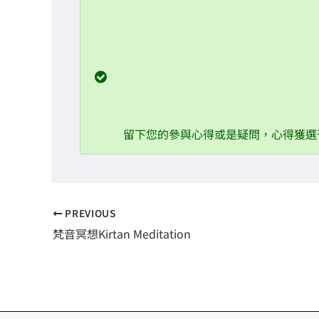
08/07 立秋篇：清心
08/21 處暑篇：舒眠
09/07 白露篇：紓壓
09/22 秋分篇：呼吸潤肺
10/08 寒露篇：消除疲憊
留下您的參與心得或是疑問，心得獲選
PREVIOUS
梵音冥想Kirtan Meditation