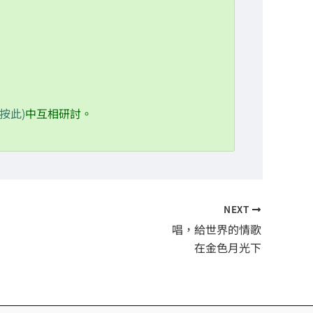
12/21 冬至篇
01/05 小寒篇：防護提氣
01/20 大寒篇：靜定內養
02/03 立春篇
請按此)
中互相研討。
NEXT
唱，給世界的情歌
在金色月光下