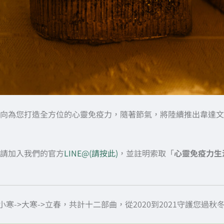
向為您打造全方位的心靈免疫力，隨著節氣，將陸續推出韋達文化
請加入我們的官方
LINE@(請按此)
，並註明索取「
心靈免疫力生
小寒->大寒->立春，共計十二部曲，從2020到2021守護您過秋