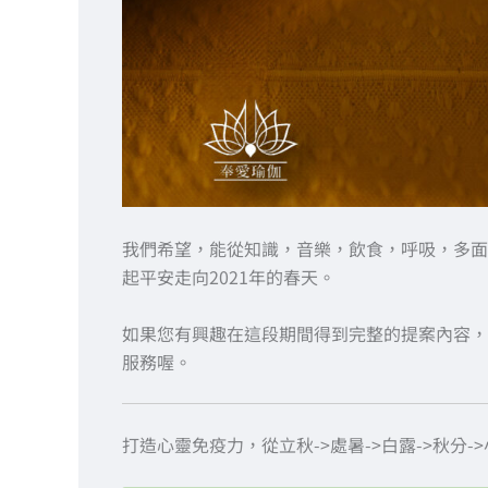
我們希望，能從知識，音樂，飲食，呼吸，多面
起平安走向2021年的春天。
如果您有興趣在這段期間得到完整的提案內容，
服務喔。
打造心靈免疫力，從立秋->處暑->白露->秋分->