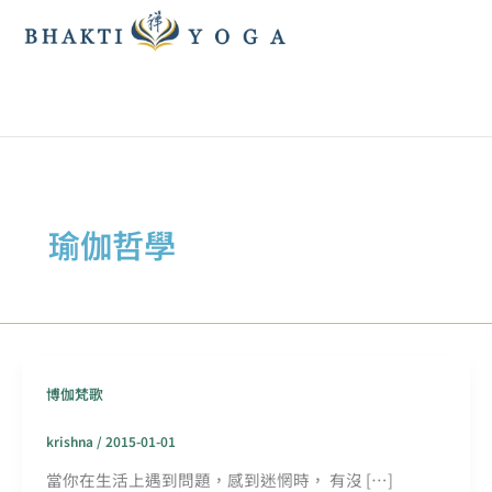
跳
至
主
要
內
容
瑜伽哲學
博伽梵歌
krishna
/
2015-01-01
當你在生活上遇到問題，感到迷惘時， 有沒 […]