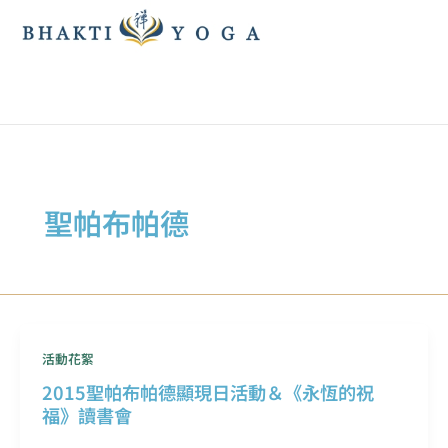
跳
至
主
要
內
容
聖帕布帕德
活動花絮
2015聖帕布帕德顯現日活動＆《永恆的祝
福》讀書會