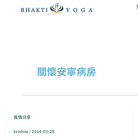
跳
至
主
要
內
容
關懷安寧病房
真情分享
krishna
/
2014-03-28