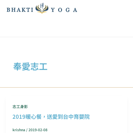
跳
至
主
要
內
容
奉愛志工
志工身影
2019暖心餐，送愛到台中育嬰院
krishna
/
2019-02-08