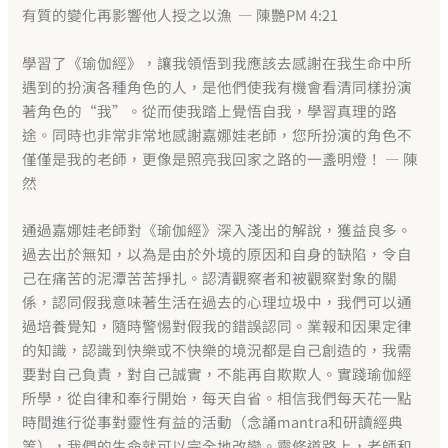
有質的變化再影響他人授之以漁 — 陳艷PM 4:21
學習了《瑜伽經》，讓我領悟到我應該去感謝在我生命中所
遇到的扮演各種角色的人，是他們使我有機會看清同樣扮演
著角色的“我”。從而使我踏上覺悟自我，學習真理的路
途。同時也非常非常地感謝嘉娜娃老師，您所扮演的角色不
僅僅是我的老師，更像是照亮我回家之路的一盞明燈！ — 陳
然
通過嘉娜娃老師對《瑜伽經》深入淺出的解說，獲益良多。
過去出於無知，以為是由於外境的原因和自身的缺陷，令自
己在痛苦的泥潭苦苦掙扎。認清觀察者和被觀察對象的關
係，認同假我意味著生活在過去的心理垃圾中，我們可以通
過培養覺知，隨時警惕對假我的錯誤認同。業報和因果定律
的知識，認識到快樂或不快樂的境況都是自己創造的，我需
要對自己負責，對自己誠實，不能再自欺欺人。實踐瑜伽經
所學，從自律和奉行開始，每天自省。相信我們每天花一點
時間進行從事對靈性有益的活動（念誦mantra和研讀經典
等），我們的生命就可以完全地改變。靈修道路上，老師和