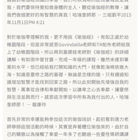
我，我們要保持覺知做身體的主人，聽從瑜伽經的教導，讓
我們做個更好的有智慧的真我！哈瑞奎師那 — 三組劉平2015
年11月1日PM 4:21
對於瑜伽零理解的我，更不用說《瑜伽經》。有如正處於幼
稚園階段，但是非常感恩Govindalila老師和TK帕布老師給我
上了幼稚園階段。所以再到嘉娜娃老師對《瑜伽經》的詳細
講解，有如雨中嘗甘露。完成一年級的課程，雖然未達到畢
業的水平，但已經給我打開知識的大門，就像乾海棉放進大
海。知識是靈修之路的基礎，無論是怎樣的路，只有通過知
識增加智慧才能找到回家之路。
所以此刻開始先增強自我的
智慧，萬事從自律和奉獻開始。以謙卑之心去奉獻，讓靈修
與生活並肩而行。感恩這次學習中所有為我付出的人。哈瑞
奎師那！ — 龍康玲
首先非常的幸運能夠參加這次的瑜伽培訓，起初看到唐力老
師舉辦這個活動的時候，其實是奔著體位瑜伽來的，由於自
己的驕傲以為接觸了奉愛一年多了也聽過一些靈性導師講課