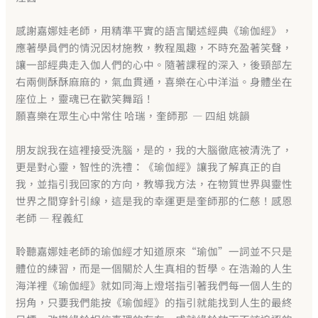
感謝嘉娜娃老師，用精準平實的語言闡述經典《瑜伽經》，
應著學員們的情況因材施教，教程風趣，不時充盈著笑聲，
讓一部經典走入伽人們的心中。隨著課程的深入，後頸部左
右兩側酥酥麻麻的，氣血貫通，喜樂在心中洋溢。身體坐在
座​​位上，靈魂已在歡笑舞蹈！
願喜樂在眾生心中常住 哈瑞，奎師那 — 四組 姚韻
朋友說我在這裡接受洗腦，是的，我的大腦徹底被清洗了，
更是對心靈，智性的洗禮：《瑜伽經》讓我了解真正的自
我，並指引我回家的方向，教導我方法，在物質世界與靈性
世界之間穿針引線，這是我的幸運更是奎師那的仁慈！感恩
老師 — 程義紅
聆聽嘉娜娃老師的瑜伽經才知道原來“瑜伽”一詞並不只是
體位的練習，而是一個關於人生真相的哲學。在浩瀚的人生
海洋裡《瑜伽經》就如同海上燈塔指引著我們每一個人生的
拐角，只要我們能按《瑜伽經》的指引就能找到人生的最終