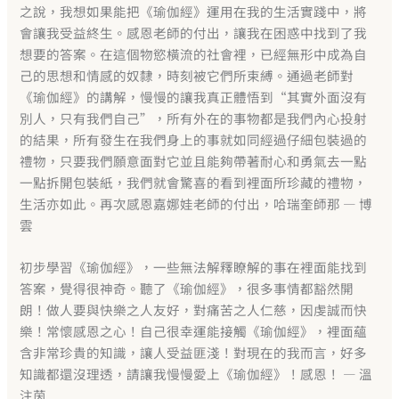
之說，我想如果能把《瑜伽經》運用在我的生活實踐中，將
會讓我受益終生。感恩老師的付出，讓我在困惑中找到了我
想要的答案。在這個物慾橫流的社會裡，已經無形中成為自
己的思想和情感的奴隸，時刻被它們所束縛。通過老師對
《瑜伽經》的講解，慢慢的讓我真正體悟到“其實外面沒有
別人，只有我們自己”，所有外在的事物都是我們內心投射
的結果，所有發生在我們身上的事就如同經過仔細包裝過的
禮物，只要我們願意面對它並且能夠帶著耐心和勇氣去一點
一點拆開包裝紙，我們就會驚喜的看到裡面所珍藏的禮物，
生活亦如此。再次感恩嘉娜娃老師的付出，哈瑞奎師那 — 博
雲
初步學習《瑜伽經》，一些無法解釋瞭解的事在裡面能找到
答案，覺得很神奇。聽了《瑜伽經》，很多事情都豁然開
朗！做人要與快樂之人友好，對痛苦之人仁慈，因虔誠而快
樂！常懷感恩之心！自己很幸運能接觸《瑜伽經》，裡面蘊
含非常珍貴的知識，讓人受益匪淺！對現在的我而言，好多
知識都還沒理透，請讓我慢慢愛上《瑜伽經》！感恩！ — 溫
注茵