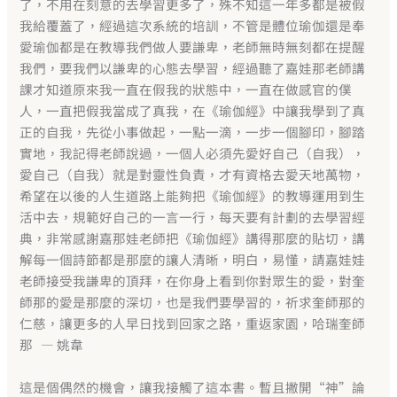
了，不用在刻意的去學習更多了，殊不知這一年多都是被假
我給覆蓋了，經過這次系統的培訓，不管是體位瑜伽還是奉
愛瑜伽都是在教導我們做人要謙卑，老師無時無刻都在提醒
我們，要我們以謙卑的心態去學習，經過聽了嘉娃那老師講
課才知道原來我一直在假我的狀態中，一直在做感官的僕
人，一直把假我當成了真我，在《瑜伽經》中讓我學到了真
正的自我，先從小事做起，一點一滴，一步一個腳印，腳踏
實地，我記得老師說過，一個人必須先愛好自己（自我），
愛自己（自我）就是對靈性負責，才有資格去愛天地萬物，
希望在以後的人生道路上能夠把《瑜伽經》的教導運用到生
活中去，規範好自己的一言一行，每天要有計劃的去學習經
典，非常感謝嘉那娃老師把《瑜伽經》講得那麼的貼切，講
解每一個詩節都是那麼的讓人清晰，明白，易懂，請嘉娃娃
老師接受我謙卑的頂拜，在你身上看到你對眾生的愛，對奎
師那的愛是那麼的深切，也是我們要學習的，祈求奎師那的
仁慈，讓更多的人早日找到回家之路，重返家園，哈瑞奎師
那 — 姚韋
這是個偶然的機會，讓我接觸了這本書。暫且撇開“神”論