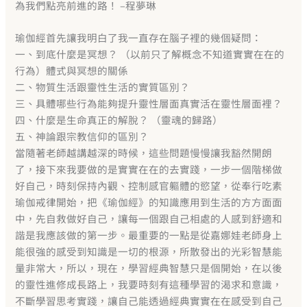
為我們點亮前進的路！ –程夢琳
瑜伽經首先​​讓我明白了我一直存在腦子裡的幾個疑問：
一、到底什麼是冥想？ （以前只了解概念不知道實實在在的
行為）體式與冥想的關係
二、物質生活跟靈性生活的實質區別？
三、具體哪些行為能夠提升靈性層面真實活在靈性層面裡？
四、什麼是生命真正的解脫？ （靈魂的歸路）
五、神論跟宗教信仰的區別？
當隨著老師越講越深的時候，這些問題慢慢讓我豁然開朗
了，接下來我要做的是實實在在的去實踐，一步一個階梯做
好自己，時刻保持內觀、控制感官軀體的慾望，從奉行吃素
瑜伽戒律開始，把《瑜伽經》的知識應用到生活的方方面面
中，先自救做好自己，讓每一個跟自己相處的人感到舒適和
諧是我應該做的第一步。最重要的一點是從嘉娜娃老師身上
能很強的感受到知識是一切的根源，所散發出的光彩智慧能
量非常大，所以，現在，學習經典智慧只是個開始，在以後
的靈性進修成長路上，我要時刻有這種學習的渴求和意識，
不斷學習思考實踐，讓自己能透過經典實實在在感受到自己