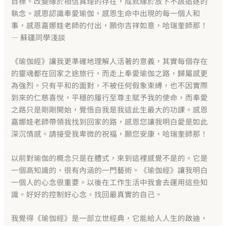
目標。改變緣於相信真理的存在，成就緣於放下不該追逐的
執念。感恩認識奉愛瑜伽，感恩生命中出現的每一個人和
事，感恩嘉娜娃老師的付出，願你吉祥如意，哈瑞奎師那！
— 蘇疆同學淺談
《瑜伽經》讓我更準確地理解人活著的意義，其實每個存在
的靈魂都在回家之途旅行，而走上奉愛瑜伽之路，歸屬感更
為強烈。只有平和的面對，不被任何假象束縛，也不因實際
到來的仁慈喜悅，平穩的履行至尊主賦予​​我的使命，而奉愛
之路只是剛剛開始，覺悟自我是我這此生最大的功課。感恩
嘉娜娃老師帶領我找到回家的路，感恩您讓我明白愛是如此
深沉情感。請接受我卑微的祝福，願您安康，哈瑞奎師那！
以前對瑜伽的概念只是在體式，來到這裡感覺不是的。它是
一個高知識的，很有內涵的一門藝術。《瑜伽經》讓我明白
一個人的心念很重要。以後在工作生活中我會去運用這些知
識。好好的控制好心念。找回最真實的自己。
我覺得《瑜伽經》是一部立世經典，它能給人人生的啟迪，