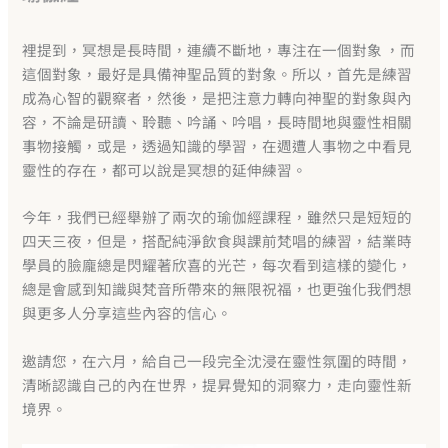
裡提到，冥想是長時間，連續不斷地，專注在一個對象 ，而
這個對象，最好是具備神聖品質的對象。所以，首先是練習
成為心智的觀察者，然後，是把注意力轉向神聖的對象與內
容，不論是研讀、聆聽、吟誦、吟唱，長時間地與靈性相關
事物接觸，或是，透過知識的學習，在週遭人事物之中看見
靈性的存在，都可以說是冥想的延伸練習。
今年，我們已經舉辦了兩次的瑜伽經課程，雖然只是短短的
四天三夜，但是，搭配純淨飲食與課前梵唱的練習，結業時
學員的臉龐總是閃耀著欣喜的光芒，每次看到這樣的變化，
總是會感到知識與梵音所帶來的無限祝福，也更強化我們想
與更多人分享這些內容的信心。
邀請您，在六月，給自己一段完全沈浸在靈性氛圍的時間，
清晰認識自己的內在世界，提昇覺知的洞察力，走向靈性新
境界。