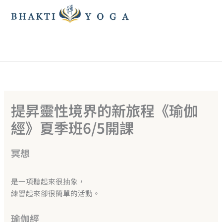
跳
至
主
要
內
容
提昇靈性境界的新旅程《瑜伽
經》夏季班6/5開課
冥想
是一項聽起來很抽象，
練習起來卻很簡單的活動。
瑜伽經