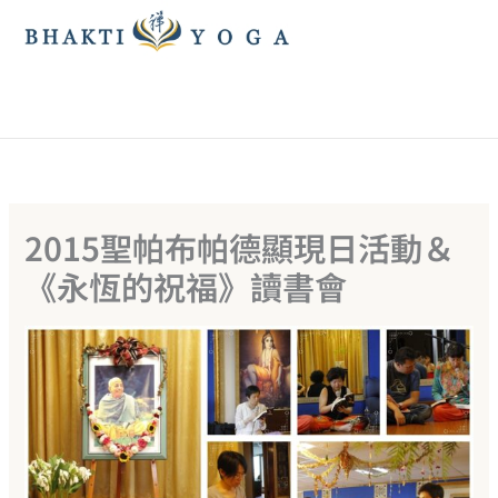
跳
至
主
要
內
容
2015聖帕布帕德顯現日活動＆
《永恆的祝福》讀書會