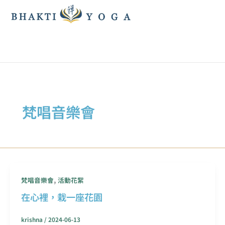
跳
至
主
要
內
容
梵唱音樂會
,
梵唱音樂會
活動花絮
在心裡，栽一座花園
krishna
/
2024-06-13