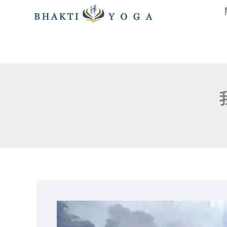
跳
至
主
要
內
容