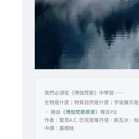
我們必須從《博伽梵歌》中學習……
生物是什麼；物質自然是什麼；宇宙展示是
— 摘自《
博伽梵歌原意
》導言P.8
作者：聖恩A.C. 巴克提韋丹塔．斯瓦米．
中譯：嘉娜娃