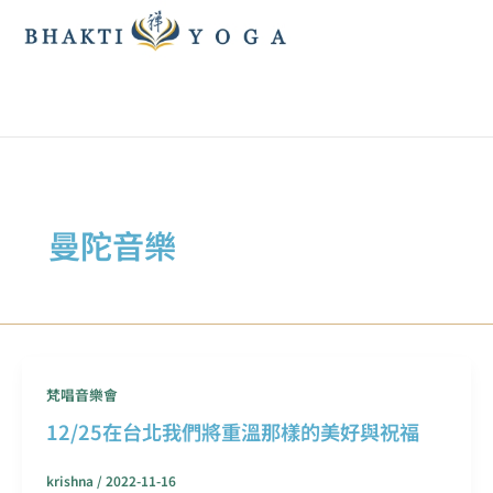
跳
至
主
要
內
容
曼陀音樂
梵唱音樂會
12/25在台北我們將重溫那樣的美好與祝福
krishna
/
2022-11-16