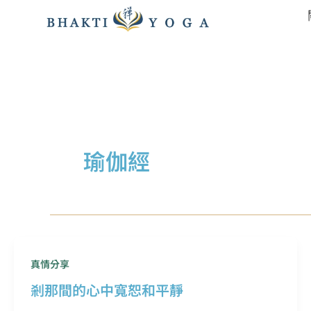
跳
至
主
要
內
容
瑜伽經
真情分享
剎那間的心中寬恕和平靜