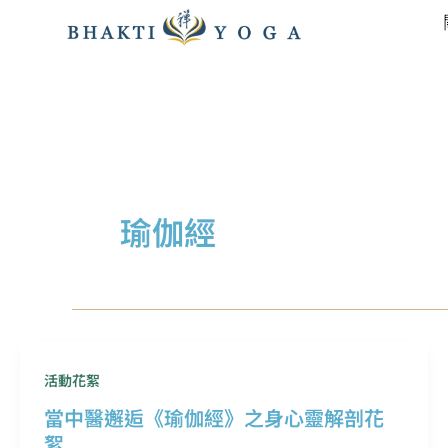
跳
至
主
要
內
容
瑜伽經
活動花絮
當中醫邂逅《瑜伽經》之身心靈解剖花
絮