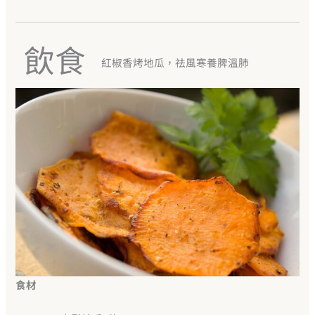
飲食
紅椒香烤地瓜，祛風寒養脾溫肺
食材