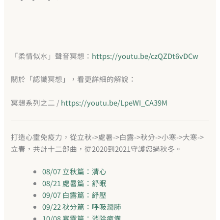
「柔情似水」聲音冥想：
https://youtu.be/czQZDt6vDCw
關於「認識冥想」，看更詳細的解說：
冥想系列之二 /
https://youtu.be/LpeWI_CA39M
打造心靈免疫力，從立秋->處暑->白露->秋分->小寒->大寒->
立春，共計十二部曲，從2020到2021守護您過秋冬。
08/07 立秋篇：清心
08/21 處暑篇：舒眠
09/07 白露篇：紓壓
09/22 秋分篇：呼吸潤肺
10/08 寒露篇：消除疲憊