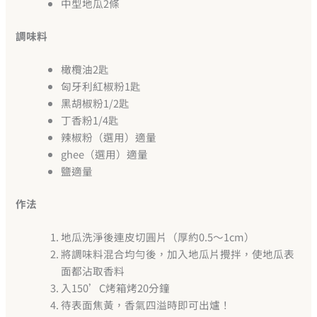
中型地瓜2條
調味料
橄欖油2匙
匈牙利紅椒粉1匙
黑胡椒粉1/2匙
丁香粉1/4匙
辣椒粉（選用）適量
ghee（選用）適量
鹽適量
作法
地瓜洗淨後連皮切圓片（厚約0.5～1cm）
將調味料混合均勻後，加入地瓜片攪拌，使地瓜表
面都沾取香料
入150’C烤箱烤20分鐘
待表面焦黃，香氣四溢時即可出爐！