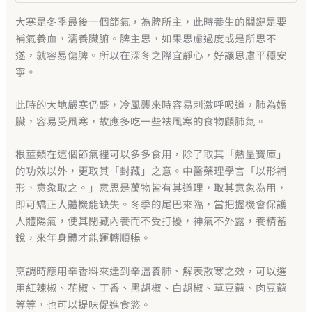
大寒是冬季最後一個節氣，為脾所主，此時養生的關鍵是要
補氣養血，濡養臟腑。脾主思，如果思慮過度或是所思不
遂，就容易傷脾。所以在深冬之際宜靜心，好讓思慮平穩安
寧。
此時的大地嚴寒仍盛，冷風襲來時容易刺激呼吸道，肺為嬌
臟，容易受風寒，故應多吃一些袪風寒的食物顧肺氣。
根莖類在這個節氣裡可以多多食用，除了取其「熱量寶庫」
的功效以外，更取其「封藏」之意。中醫藥理學言「以形補
形，意象取之。」意思是萬物皆有其道理，取其意象為用，
即可矯正人體機能缺失。冬季的尾巴來臨，當把握機會保護
人體陽氣，使其閉藏內養而不受打擾，神氣不外露，養精蓄
銳，來年身體才能運轉順暢。
烹調時應用辛香料來達到辛溫養肺、解表散寒之效，可以選
用紅辣椒、花椒、丁香、黑胡椒、白胡椒、草豆蔻、肉豆蔻
等等，也可以提味促進食慾。