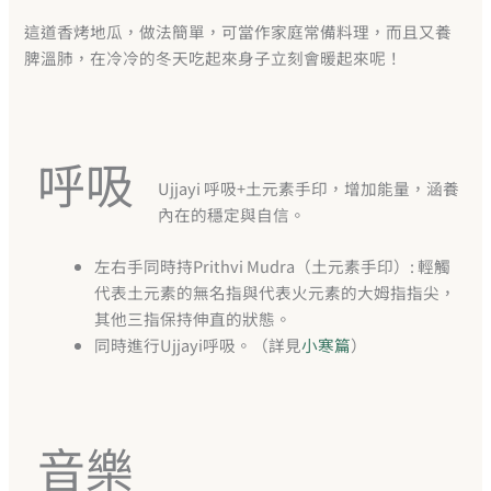
這道香烤地瓜，做法簡單，可當作家庭常備料理，而且又養
脾溫肺，在冷冷的冬天吃起來身子立刻會暖起來呢！
呼吸
Ujjayi 呼吸+土元素手印，增加能量，涵養
內在的穩定與自信。
左右手同時持Prithvi Mudra（土元素手印）: 輕觸
代表土元素的無名指與代表火元素的大姆指指尖，
其他三指保持伸直的狀態。
同時進行Ujjayi呼吸。（詳見
小寒篇
）
音樂