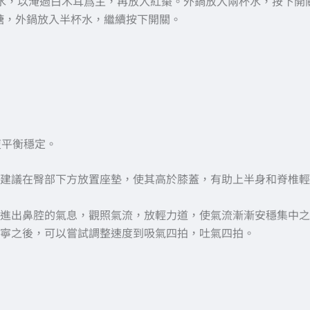
克的水，以淹過白木耳爲主，再放入紅棗。外鍋放入兩杯水，按下開
糖，外鍋放入半杯水，繼續按下開關。
復平衡穩定。
建議在臀部下方放置座墊，使其高於膝蓋，有助上半身和脊椎輕
進出鼻腔的氣息，觀照氣流，放輕力道，使氣流漸漸安穩集中之
寧之後，可以嘗試調整速度到吸氣四拍，吐氣四拍。