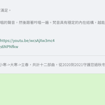
寧滿足。
唱的聲音，然後跟著吟唱一遍。梵音具有穩定的內在結構，越能
https://youtu.be/wcsAjXw3mc4
D_s6NPNfkw
小寒->大寒->立春，共計十二部曲，從2020到2021守護您過秋
10/23 霜降篇：預防流感
11/07 立冬篇：穩定情緒
11/22 小雪篇
12/07 大雪篇