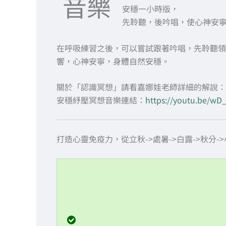
音樂
安穩一小時版，
先聆聽，後吟唱，使心神安
在呼吸練習之後，可以嘗試跟著吟唱，先聆聽領
響，心神安寧，身體自然安穩。
關於「認識冥想」請看嘉娜娃老師詳細的解說：
安穩紓壓冥想音樂連結：
https://youtu.be/w
打造心靈免疫力，從立秋->處暑->白露->秋分->
08/07 立秋篇：清心
08/21 處暑篇：舒眠
09/07 白露篇：紓壓
09/22 秋分篇：呼吸潤肺
10/08 寒露篇：消除疲憊