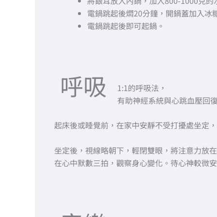
將銀耳放入內鍋，加入800-1000
電鍋跳起後燜20分鐘，開鍋蓋加入冰
電鍋跳起後即可起鍋。
呼吸
1:1的呼吸法，
有助神經系統與心跳血壓回
起床後或睡覺前，在家中安靜不受打擾處坐定，
坐定後，視線略朝下，輕閉雙眼，將注意力放在
在心中默數三拍，觀察身心變化。待心神較微安