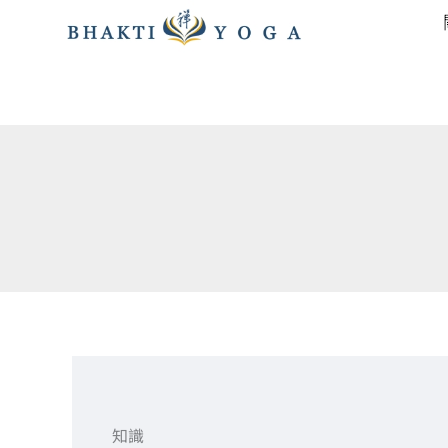
跳
至
主
要
內
容
知識