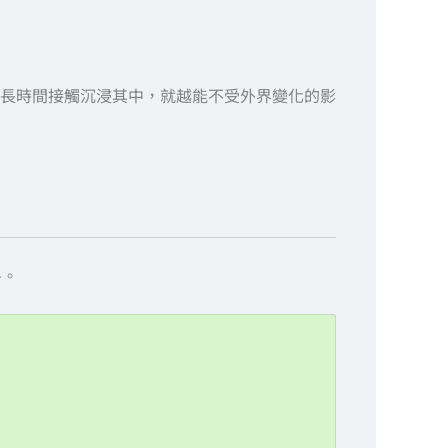
長時間接觸沉浸其中，就越能不受外界變化的影
冬。
12/21 冬至篇
01/05 小寒篇：防護提氣
01/20 大寒篇：靜定內養
02/03 立春篇