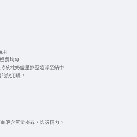
備用
機攪均勻
手將核桃奶儘量擠壓過濾至鍋中
溫的飲用囉！
使血液含氧量提昇，恢復精力。