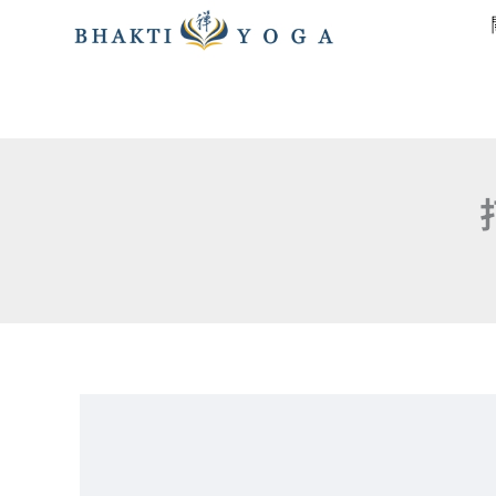
跳
至
主
要
內
容