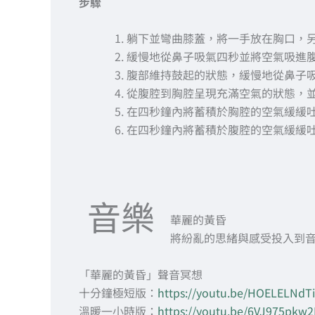
步驟
躺下並彎曲膝蓋，將一手放在胸口，
緩慢地從鼻子吸氣四秒並將空氣吸進腹
腹部維持鼓起的狀態，緩慢地從鼻子吸
從腹腔到胸腔呈現充滿空氣的狀態，
在四秒鐘內將蓄積於胸腔的空氣緩緩
在四秒鐘內將蓄積於腹腔的空氣緩緩吐
音樂
華麗的黃昏
將紛亂的思緒與感受投入到
「華麗的黃昏」聲音冥想
十分鐘極短版：
https://youtu.be/HOELELNdT
溫暖一小時版：
https://youtu.be/6VJ975pkw2