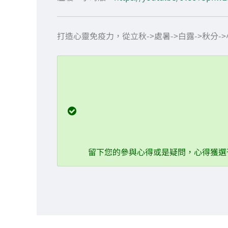
打造心靈免疫力，從立秋->處暑->白露->秋分->
08/07 立秋篇：清心
08/21 處暑篇：舒眠
09/07 白露篇：紓壓
09/22 秋分篇：呼吸潤肺
10/08 寒露篇：消除疲憊
留下您的參與心得或是疑問，心得獲選