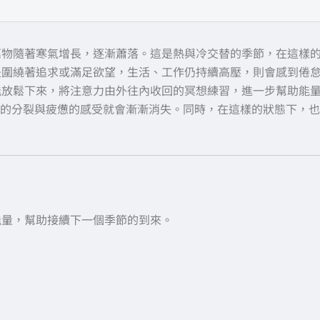
萬物隨著寒氣增長，逐漸蕭落。這是熱與冷交替的季節，在這樣
是圍繞著追求或滿足欲望，生活、工作仍持續高壓，則會感到倦
能放鬆下來，將注意力由外往內收回的冥想練習，進一步幫助能
的分裂與疲憊的感受就會漸漸消失。同時，在這樣的狀態下，也
能量，幫助接續下一個季節的到來。