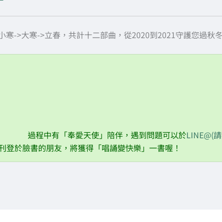
小寒->大寒->立春，共計十二部曲，從2020到2021守護您過秋
10/23 霜降篇：預防流感
11/07 立冬篇：穩定情緒
11/22 小雪篇
12/07 大雪篇
過程中有「奉愛天使」陪伴，遇到問題可以於
LINE@(
刊登於臉書的朋友，將獲得「唱誦變快樂」一書喔！