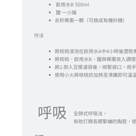
飲用水B 500ml
鹽 一小撮
去籽椰棗一顆（可換成有機砂糖）
作法
將核桃浸泡在飲用水A中4小時後瀝乾
將核桃、飲用水B、鹽與椰棗放入調理
將2.倒入豆漿濾袋後，綁緊袋口，用
使用小火將核桃奶加熱至沸騰即可溫
呼吸
全肺式呼吸法，
有助打開長期緊繃的胸腔，