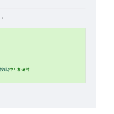
冬。
12/21 冬至篇
01/05 小寒篇：防護提氣
01/20 大寒篇：靜定內養
02/03 立春篇
請按此)
中互相研討。