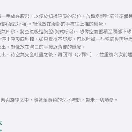
另一手放在腹部，以便於知道呼吸的部位。放鬆身體吐氣並準備
部(腹式呼吸)。想像放在腹部的手被往上推的感覺。
氣四秒，將空氣吸進胸腔(胸式呼吸)。想像空氣蓄積至頸部下緣
並停止呼吸四秒鐘。如果覺得不舒服，可以吐掉一些空氣後再稍
吐出。想像放在胸口的手接近背部的感覺。
出。待空氣完全吐盡之後，再回到（步驟2.），並重複六次前
音樂與旋律之中，隨著金黃色的河水流動，帶走一切煩憂。
i8
E