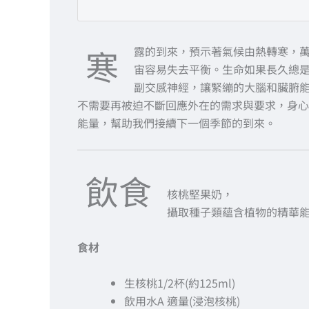
寒
露的到來，預示著氣候由熱轉寒，
宙容易失去平衡。生命如果長久總
副交感神經，讓緊繃的大腦和臟腑
不需要再被迫不斷回應外在的需求與要求，身心
能量，幫助我們接續下一個季節的到來。
飲食
核桃堅果奶，
攝取種子類蘊含植物的精華
食材
生核桃1/2杯(約125ml)
飲用水A 適量(浸泡核桃)