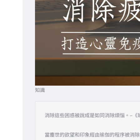
知識
消除這些困惑被說成是如同消除煩惱。–《瑜伽
當塵世的欲望和印象經由瑜伽的程序被消除