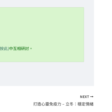
12/21 冬至篇
01/05 小寒篇：防護提氣
01/20 大寒篇：靜定內養
02/03 立春篇
請按此)
中互相研討。
NEXT
打造心靈免疫力 – 立冬：穩定情緒