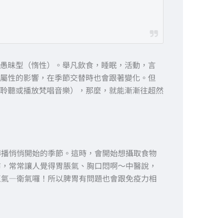
愚昧型（惰性）。舉凡飲食，睡眠，活動，言
屬性的影響，在季節交替時也會跟著變化。但
聆聽或播放梵唱音樂），那麼，就能漸漸往超然
傳播悄悄開始的季節。這時，會開始想攝取食物
布，常常讓人覺得胃脹氣、胸口悶啊～中醫說，
正氣—衛氣囉！所以脾胃有問題也會跟免疫力相