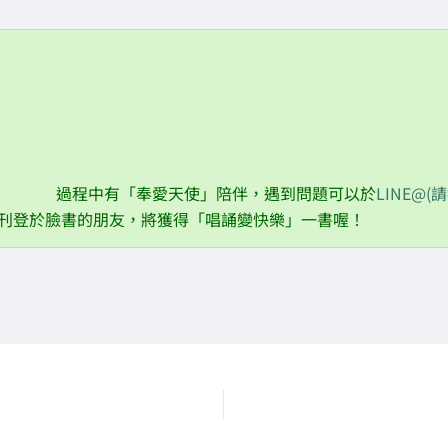
10/23 霜降篇：預防流感
11/07 立冬篇：穩定情緒
11/22 小雪篇
12/07 大雪篇
過程中有「奉愛天使」陪伴，遇到問題可以於
LINE@(
刊登於臉書的朋友，將獲得「唱誦變快樂」一書喔！