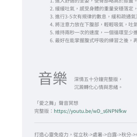
進入舒適的坐姿，使臀部略高於膝蓋
緩緩吐氣，感受身體的重量安穩落定
進行3-5次有規律的數息，緩和疏通
將注意力放在下腹部，輕輕吸氣，吐
維持兩秒一次的速度，一個循環至少進
最好在能掌握腹式呼吸的練習之後，
音樂
深情五十分鐘完整版，
沉澱轉化心情與思緒。
「愛之舞」聲音冥想
完整版：
https://youtu.be/wD_s6NPNfkw
打造心靈免疫力，從立秋->處暑->白露->秋分->