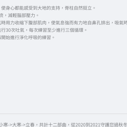
。
，使身心都能感受到大地的支持，脊柱自然挺立。
氣流，減輕腦部壓力。
氣時用力收縮下腹部肌肉，使氣息強而有力地自鼻孔排出，吸氣
行30次吐氣，每次練習至少進行三個循環。
再開始進行淨化呼吸的練習。
小寒->大寒->立春，共計十二部曲，從2020到2021守護您過秋