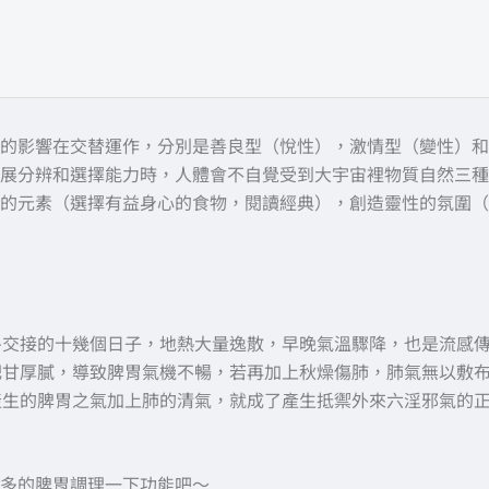
的影響在交替運作，分別是善良型（悅性），激情型（變性）和
展分辨和選擇能力時，人體會不自覺受到大宇宙裡物質自然三種
的元素（選擇有益身心的食物，閱讀經典），創造靈性的氛圍（
冬交接的十幾個日子，地熱大量逸散，早晚氣溫驟降，也是流感
肥甘厚膩，導致脾胃氣機不暢，若再加上秋燥傷肺，肺氣無以敷
產生的脾胃之氣加上肺的清氣，就成了產生抵禦外來六淫邪氣的
多的脾胃調理一下功能吧～