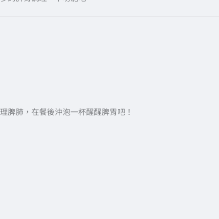
理脾肺，在餐後沖泡一杯醒醒脾胃吧！