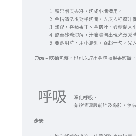
蘋果削皮去籽，切成小塊備用。
金桔清洗後對半切開，去皮去籽擠汁
熱鍋，將蘋果丁、金桔汁、砂糖倒入
熬至砂糖溶解，汁液濃稠出現光澤感
要食用時，用小湯匙，舀起一勺，兌
Tips
– 吃麵包時，也可以取出金桔蘋果果粒罐
呼吸
淨化呼吸，
有效清理腦前腔及鼻腔，使
步驟