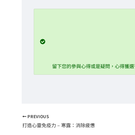
08/07 立秋篇：清心
08/21 處暑篇：舒眠
09/07 白露篇：紓壓
09/22 秋分篇：呼吸潤肺
10/08 寒露篇：消除疲憊
留下您的參與心得或是疑問，心得獲選
PREVIOUS
打造心靈免疫力 – 寒露：消除疲憊