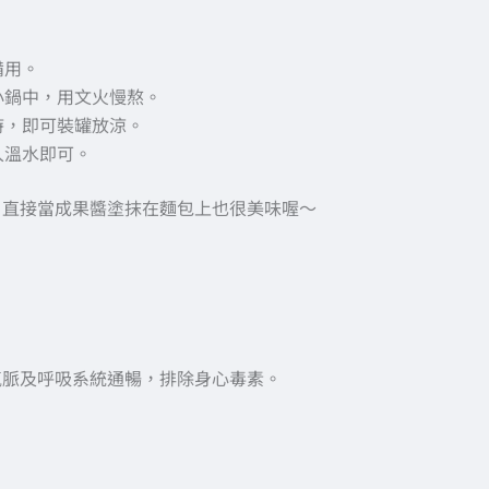
備用。
小鍋中，用文火慢熬。
時，即可裝罐放涼。
入溫水即可。
，直接當成果醬塗抹在麵包上也很美味喔～
氣脈及呼吸系統通暢，排除身心毒素。