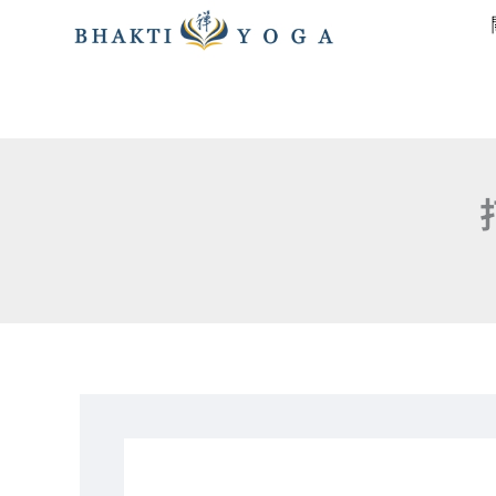
跳
至
主
要
內
容